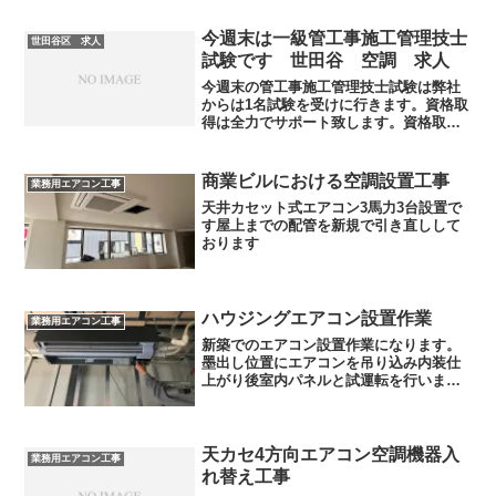
勤務地: 東京都世田谷区祖師谷6-26-12-
10...
今週末は一級管工事施工管理技士
世田谷区 求人
試験です 世田谷 空調 求人
今週末の管工事施工管理技士試験は弊社
からは1名試験を受けに行きます。資格取
得は全力でサポート致します。資格取得
後は資格手当も支給致しますので、スキ
ルアップしながら給料も上がる為ヤル気
もアップです。他にも冷凍機械や電気工
商業ビルにおける空調設置工事
業務用エアコン工事
事士なども毎年受けるこ...
天井カセット式エアコン3馬力3台設置で
す屋上までの配管を新規で引き直しして
おります
ハウジングエアコン設置作業
業務用エアコン工事
新築でのエアコン設置作業になります。
墨出し位置にエアコンを吊り込み内装仕
上がり後室内パネルと試運転を行いま
す。
天カセ4方向エアコン空調機器入
業務用エアコン工事
れ替え工事